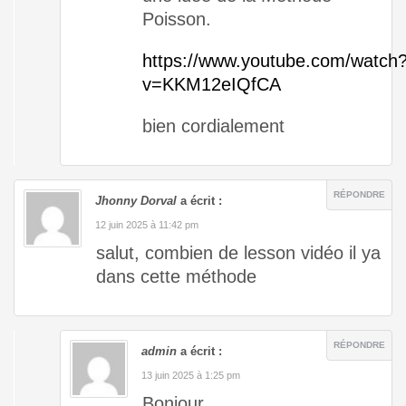
Poisson.
https://www.youtube.com/watch
v=KKM12eIQfCA
bien cordialement
RÉPONDRE
Jhonny Dorval
a écrit :
12 juin 2025 à 11:42 pm
salut, combien de lesson vidéo il ya
dans cette méthode
RÉPONDRE
admin
a écrit :
13 juin 2025 à 1:25 pm
Bonjour,