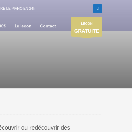
E LE PIANO EN 24h
LEÇON
00€
1e leçon
Contact
GRATUITE
écouvrir ou redécouvrir des