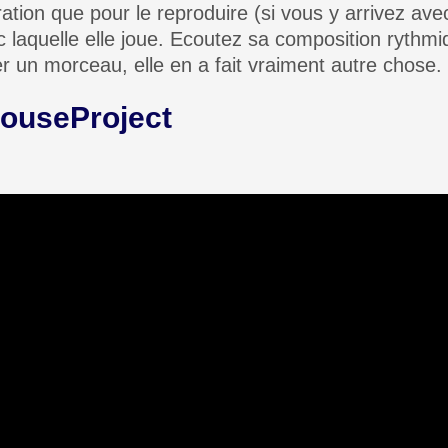
ation que pour le reproduire (si vous y arrivez ave
c laquelle elle joue. Ecoutez sa composition ryth
 un morceau, elle en a fait vraiment autre chose.
ouseProject