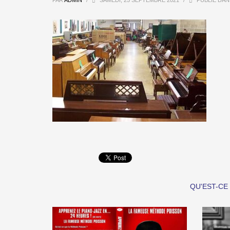
PAR
ADMIN
/
SAMEDI, 25 SEPTEMBRE 2021
/
PUBLIÉ DAN
QU'EST-CE