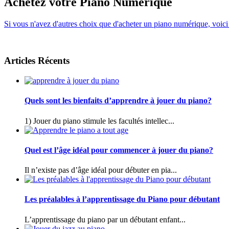
Achetez votre Piano Numérique
Si vous n'avez d'autres choix que d'acheter un piano numérique, voici
Articles Récents
Quels sont les bienfaits d’apprendre à jouer du piano?
1) Jouer du piano stimule les facultés intellec...
Quel est l’âge idéal pour commencer à jouer du piano?
Il n’existe pas d’âge idéal pour débuter en pia...
Les préalables à l’apprentissage du Piano pour débutant
L’apprentissage du piano par un débutant enfant...