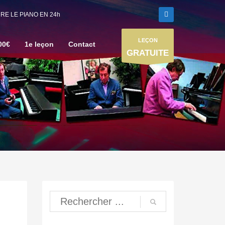
E LE PIANO EN 24h
LEÇON
00€
1e leçon
Contact
GRATUITE