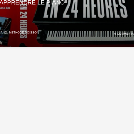
APPRENDRE LE PIANO
IANO
,
METHODE POISSON
6 COMMENTA