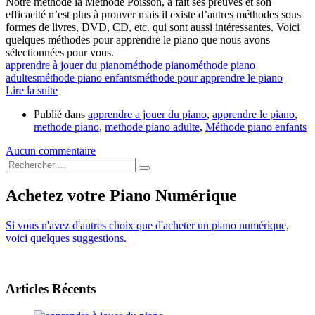
Notre méthode la Méthode Poisson, a fait ses preuves et son
efficacité n’est plus à prouver mais il existe d’autres méthodes sous
formes de livres, DVD, CD, etc. qui sont aussi intéressantes. Voici
quelques méthodes pour apprendre le piano que nous avons
sélectionnées pour vous.
apprendre à jouer du piano
méthode piano
méthode piano
adultes
méthode piano enfants
méthode pour apprendre le piano
Lire la suite
Publié dans
apprendre a jouer du piano
,
apprendre le piano
,
methode piano
,
methode piano adulte
,
Méthode piano enfants
Aucun commentaire
Achetez votre Piano Numérique
Si vous n'avez d'autres choix que d'acheter un piano numérique,
voici quelques suggestions.
Articles Récents