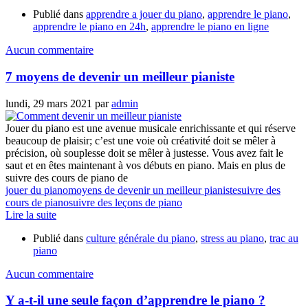
Publié dans
apprendre a jouer du piano
,
apprendre le piano
,
apprendre le piano en 24h
,
apprendre le piano en ligne
Aucun commentaire
7 moyens de devenir un meilleur pianiste
lundi, 29 mars 2021
par
admin
Jouer du piano est une avenue musicale enrichissante et qui réserve
beaucoup de plaisir; c’est une voie où créativité doit se mêler à
précision, où souplesse doit se mêler à justesse. Vous avez fait le
saut et en êtes maintenant à vos débuts en piano. Mais en plus de
suivre des cours de piano de
jouer du piano
moyens de devenir un meilleur pianiste
suivre des
cours de piano
suivre des leçons de piano
Lire la suite
Publié dans
culture générale du piano
,
stress au piano
,
trac au
piano
Aucun commentaire
Y a-t-il une seule façon d’apprendre le piano ?